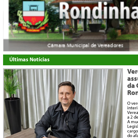
Câmara Municipal de Vereadores
Últimas Notícias
Ver
ass
da 
Ro
O ve
inter
Verea
a 2 d
A mud
Legis
cargo
do af