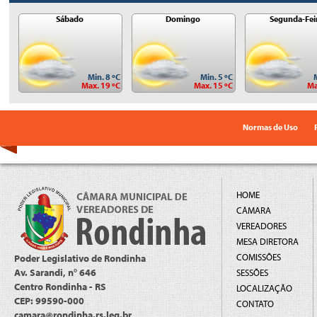
Sábado
Domingo
Segunda-Fei
Min. 8 ºC
Min. 5 ºC
Max. 19 ºC
Max. 15 ºC
Ma
Normas de Uso
HOME
CÂMARA
VEREADORES
MESA DIRETORA
COMISSÕES
Poder Legislativo de Rondinha
Av. Sarandi, n° 646
SESSÕES
Centro Rondinha - RS
LOCALIZAÇÃO
CEP: 99590-000
CONTATO
camara@rondinha.rs.leg.br