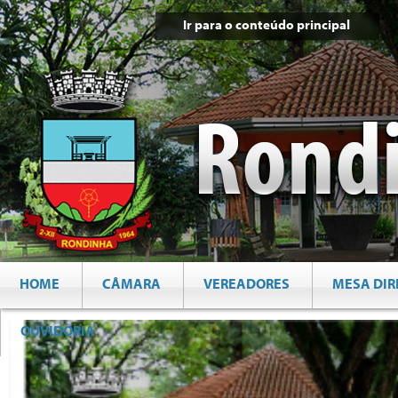
Ir para o conteúdo principal
HOME
CÂMARA
VEREADORES
MESA DIR
OUVIDORIA