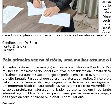
atest
perío
Lei O
À fre
Dirce
Legis
parla
sessã
A tra
garantindo o pleno funcionamento dos Poderes Executivo e Legislativ
Créditos: Joel De Brito
Fonte: DiárioRS
(Ver mais)
Pela primeira vez na história, uma mulher assume o
A manhã desta segunda-feira (27) entrou para a história de Rondinha. Pe
mulher assume a chefia do Poder Executivo. A presidente da Câmara de Ve
oficialmente a transmissão do cargo de prefeita em exercício. A mudanç
prefeito Ezequiel Pasquetti, que apresentou atestado médico. O vice-prefe
pelo qual a transmissão do cargo seguiu o que determina a Lei Orgânica d
um momento histórico para Rondinha. Ao assumir o Executivo, Veridiane G
cargo de prefeita na história do município, representando um importante 
administração pública. Durante o período em que permanecer no cargo, a 
e às ações da Administração Municipal. Fonte:DiarioRS
(Ver mais)